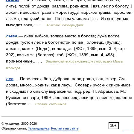
лить), полой от дождя, разлива, родников. | вят. лес по болоту. |
архан. наносная трава в море, груды морской травы, порослей;
лычма, плавучий нанос. По всем улицам лывы. Из лыв густых
выходит волк,… …
Толковый словарь Даля
лыва
— лива зыбкое, топкое место в болоте; лужа после
дождя, густой лес на болотистой почве , олонецк. (Кулик.),
арханг., кемск. (Подв.), вологодск. (ЖСт., 1895, вып. 3–4, стр.
392), колымск. (Богораз), тоб. (ЖСт., 1899, вып. 4, 498),
принесенные… …
Этимологический словарь русского языка Макса
Фасмера
лес
— Перелесок, бор, дубрава, парк, роща; сад, сквер. См.
дрова, много.. ходить, как в лесу... Словарь русских синонимов
и сходных по смыслу выражений. под. ред. Н. Абрамова, М.:
Русские словари, 1999. лес лесочек, лесище, лесишко, зеленое
(богатство …
Словарь синонимов
© Академик, 2000-2026
18+
Обратная связь:
Техподдержка
,
Реклама на сайте