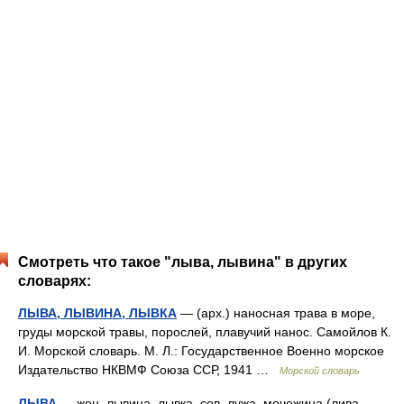
Смотреть что такое "лыва, лывина" в других
словарях:
ЛЫВА, ЛЫВИНА, ЛЫВКА
— (арх.) наносная трава в море,
груды морской травы, порослей, плавучий нанос. Самойлов К.
И. Морской словарь. М. Л.: Государственное Военно морское
Издательство НКВМФ Союза ССР, 1941 …
Морской словарь
ЛЫВА
— жен. лывина, лывка, сев. лужа, мочежина (лива,